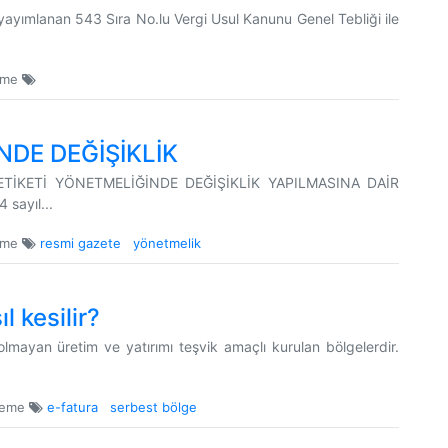
yayımlanan 543 Sıra No.lu Vergi Usul Kanunu Genel Tebliği ile
eme
NDE DEĞİŞİKLİK
T ETİKETİ YÖNETMELİĞİNDE DEĞİŞİKLİK YAPILMASINA DAİR
sayıl...
eme
resmi gazete
yönetmelik
l kesilir?
 olmayan üretim ve yatırımı teşvik amaçlı kurulan bölgelerdir.
leme
e-fatura
serbest bölge