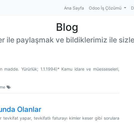
Ana Sayfa
Odoo İş Çözümü
D
Blog
r ile paylaşmak ve bildiklerimiz ile sizl
n madde. Yürürlük; 1.1.1994)* Kamu idare ve müesseseleri,
eme
unda Olanlar
tevkifat yapar, tevkifatlı faturayı kimler keser gibi sorulara