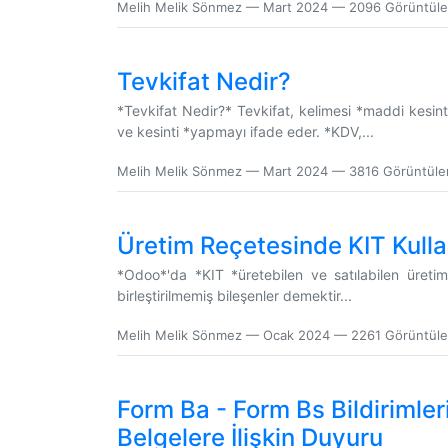
Melih Melik Sönmez
—
Mart 2024
— 2096 Görüntül
Tevkifat Nedir?
*Tevkifat Nedir?* Tevkifat, kelimesi *maddi kesint
ve kesinti *yapmayı ifade eder. *KDV,...
Melih Melik Sönmez
—
Mart 2024
— 3816 Görüntül
Üretim Reçetesinde KIT Kulla
*Odoo*'da *KIT *üretebilen ve satılabilen üretim t
birleştirilmemiş bileşenler demektir...
Melih Melik Sönmez
—
Ocak 2024
— 2261 Görüntü
Form Ba - Form Bs Bildirimle
Belgelere İlişkin Duyuru