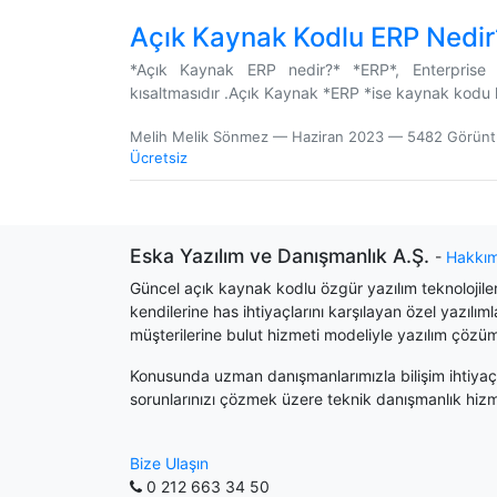
Açık Kaynak Kodlu ERP Nedir
*Açık Kaynak ERP nedir?* *ERP*, Enterprise 
kısaltmasıdır .Açık Kaynak *ERP *ise kaynak kodu h
Melih Melik Sönmez
—
Haziran 2023
— 5482 Görün
Ücretsiz
Eska Yazılım ve Danışmanlık A.Ş.
-
Hakkı
Güncel açık kaynak kodlu özgür yazılım teknolojileri
kendilerine has ihtiyaçlarını karşılayan özel yazılım
müşterilerine bulut hizmeti modeliyle yazılım çözü
Konusunda uzman danışmanlarımızla bilişim ihtiyaçl
sorunlarınızı çözmek üzere teknik danışmanlık hiz
Bize Ulaşın
0 212 663 34 50