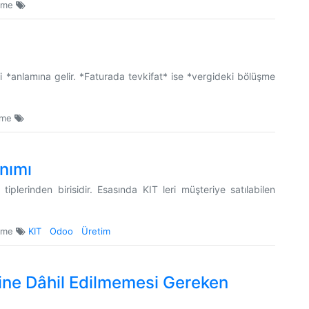
eme
i *anlamına gelir. *Faturada tevkifat* ise *vergideki bölüşme
eme
nımı
iplerinden birisidir. Esasında KIT leri müşteriye satılabilen
leme
KIT
Odoo
Üretim
rine Dâhil Edilmemesi Gereken