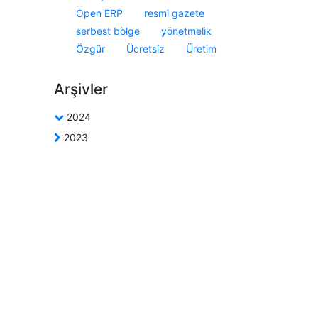
Open ERP
resmi gazete
serbest bölge
yönetmelik
Özgür
Ücretsiz
Üretim
Arşivler
2024
2023