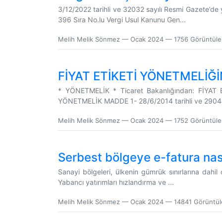
3/12/2022 tarihli ve 32032 sayılı Resmi Gazete’de 
396 Sıra No.lu Vergi Usul Kanunu Gen...
Melih Melik Sönmez
—
Ocak 2024
— 1756 Görüntül
FİYAT ETİKETİ YÖNETMELİĞİ
* YÖNETMELİK * Ticaret Bakanlığından: FİYA
YÖNETMELİK MADDE 1- 28/6/2014 tarihli ve 29044 
Melih Melik Sönmez
—
Ocak 2024
— 1752 Görüntül
Serbest bölgeye e-fatura nası
Sanayi bölgeleri, ülkenin gümrük sınırlarına dahil
Yabancı yatırımları hızlandırma ve ...
Melih Melik Sönmez
—
Ocak 2024
— 14841 Görüntü