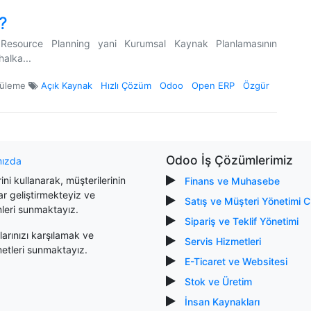
?
Resource Planning yani Kurumsal Kaynak Planlamasının
alka...
tüleme
Açık Kaynak
Hızlı Çözüm
Odoo
Open ERP
Özgür
Odoo İş Çözümlerimiz
mızda
ni kullanarak, müşterilerinin
Finans ve Muhasebe
lar geliştirmekteyiz ve
Satış ve Müşteri Yönetimi 
mleri sunmaktayız.
Sipariş ve Teklif Yönetimi
arınızı karşılamak ve
Servis Hizmetleri
metleri sunmaktayız.
E-Ticaret ve Websitesi
Stok ve Üretim
İnsan Kaynakları