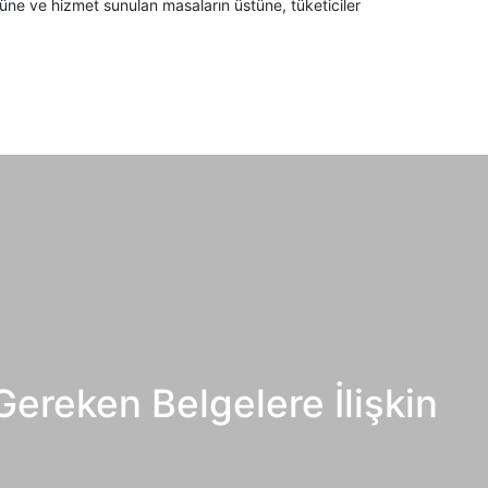
nüne ve hizmet sunulan masaların üstüne, tüketiciler
Gereken Belgelere İlişkin