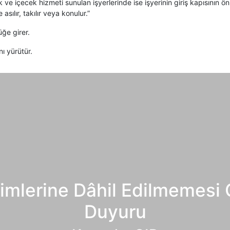
 ve içecek hizmeti sunulan işyerlerinde ise işyerinin giriş kapısının ö
asılır, takılır veya konulur.”
ğe girer.
ı yürütür.
imlerine Dâhil Edilmemesi 
Duyuru