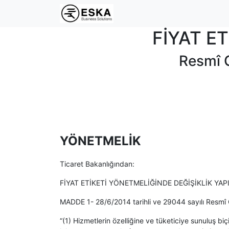
FİYAT E
Resmî G
YÖNETMELİK
Ticaret Bakanlığından:
FİYAT ETİKETİ YÖNETMELİĞİNDE DEĞİŞİKLİK YA
MADDE 1- 28/6/2014 tarihli ve 29044 sayılı Resmî Gaz
“(1) Hizmetlerin özelliğine ve tüketiciye sunuluş biç