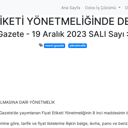
Ana Sayfa
Odoo İş Çözümü
D
TİKETİ YÖNETMELİĞİNDE DE
azete - 19 Aralık 2023 SALI Sayı
resmi gazete
yönetmelik
PILMASINA DAİR YÖNETMELİK
ete’de yayımlanan Fiyat Etiketi Yönetmeliğinin 8 inci maddesinin birin
imine göre, tarife ve fiyat listelerine ilişkin belge, levha, pano ve ben